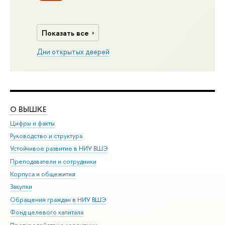
Показать все
Дни открытых дверей
О ВЫШКЕ
ОБ
Цифры и факты
Ли
Руководство и структура
Дов
Устойчивое развитие в НИУ ВШЭ
Ол
Преподаватели и сотрудники
При
Корпуса и общежития
Вы
Закупки
При
Обращения граждан в НИУ ВШЭ
Ас
Фонд целевого капитала
До