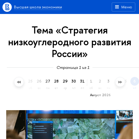
Высшая школа экономики
Меню
Тема «Стратегия
низкоуглеродного развития
России»
Страница 1 из 1
22
23
24
25
26
27
28
29
30
31
1
2
3
4
5
6
ср
чт
пт
сб
вс
пн
вт
ср
чт
пт
сб
вс
пн
вт
ср
чт
Август 2026