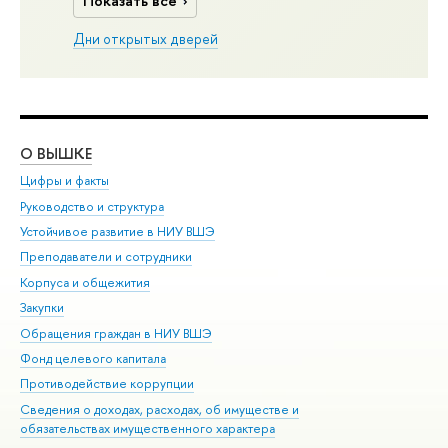
Показать все
Дни открытых дверей
О ВЫШКЕ
ОБ
Цифры и факты
Ли
Руководство и структура
Дов
Устойчивое развитие в НИУ ВШЭ
Ол
Преподаватели и сотрудники
При
Корпуса и общежития
Вы
Закупки
При
Обращения граждан в НИУ ВШЭ
Ас
Фонд целевого капитала
До
Противодействие коррупции
Цен
Сведения о доходах, расходах, об имуществе и
Би
обязательствах имущественного характера
Об