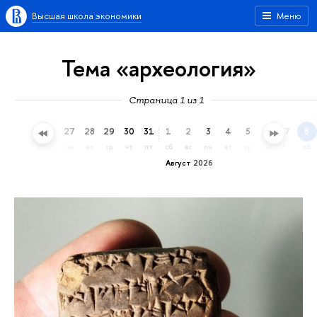
Высшая школа экономики
Меню
Тема «археология»
Страница 1 из 1
24
25
26
27
28
29
30
31
1
2
3
4
5
6
7
8
пт
сб
вс
пн
вт
ср
чт
пт
сб
вс
пн
вт
ср
чт
пт
сб
Август 2026