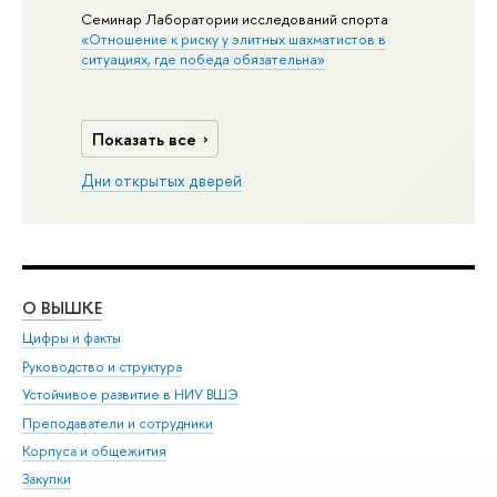
Семинар Лаборатории исследований спорта
«Отношение к риску у элитных шахматистов в
ситуациях, где победа обязательна»
Показать все
Дни открытых дверей
О ВЫШКЕ
ОБ
Цифры и факты
Ли
Руководство и структура
Дов
Устойчивое развитие в НИУ ВШЭ
Ол
Преподаватели и сотрудники
При
Корпуса и общежития
Вы
Закупки
При