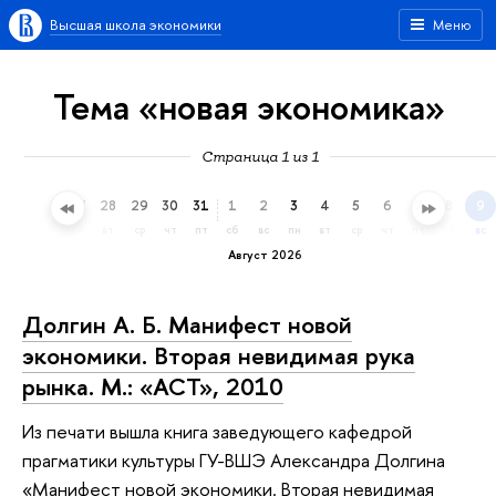
Высшая школа экономики
Меню
Тема «новая экономика»
Страница 1 из 1
25
26
27
28
29
30
31
1
2
3
4
5
6
7
8
9
сб
вс
пн
вт
ср
чт
пт
сб
вс
пн
вт
ср
чт
пт
сб
вс
Август 2026
Долгин А. Б. Манифест новой
экономики. Вторая невидимая рука
рынка. M.: «АСТ», 2010
Из печати вышла книга заведующего кафедрой
прагматики культуры ГУ-ВШЭ Александра Долгина
«Манифест новой экономики. Вторая невидимая