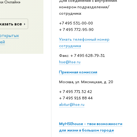
Для соединения с внутренним
ки Онлайн»
номером подразделения/
сотрудника:
+7 495 531-00-00
казать все
+ 7 495 772-95-90
открытых
Узнать телефонный номер
ей
сотрудника
Факс: + 7 495 628-79-31
hse@hse.ru
Приемная комиссия
Москва, ул. Мясницкая, д. 20
+ 7 495 771 32 42
+ 7 495 916 88 44
abitur@hse.ru
MyHSEhouse - твои возможности
для жизни в большом городе