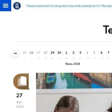
Национальный исследовательский университет Высша
Т
22
23
24
25
26
27
28
29
30
1
2
3
4
5
6
7
пн
вт
ср
чт
пт
сб
вс
пн
вт
ср
чт
пт
сб
вс
пн
вт
Июль 2026
27
апр
2024