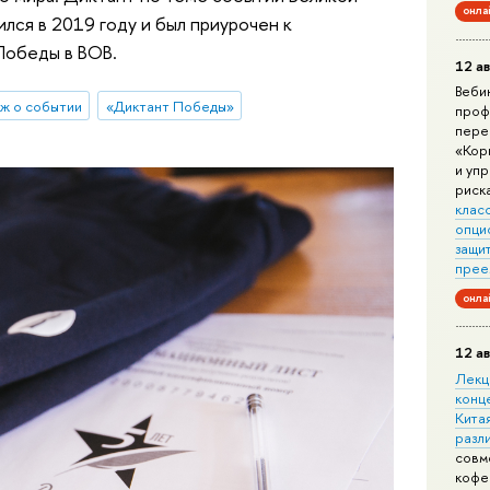
онла
ся в 2019 году и был приурочен к
Победы в ВОВ.
12 ав
Веби
ж о событии
«Диктант Победы»
проф
пере
«Кор
и уп
риск
клас
опци
защит
прее
онла
12 ав
Лекц
конц
Китая
разл
совм
кофе