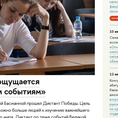
маги
факу
экон
онла
10 ав
Семи
иссл
«Отн
элит
ситуа
обяз
12 ав
ощущается
Конс
абит
м событиям»
бака
школ
встр
ой Басманной прошел Диктант Победы. Цель
руко
по о
можно больше людей к изучению важнейшего
студ
го мира. Диктант по теме событий Великой