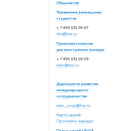
Общежития
Управление размещения
студентов
+ 7 495 531 00 67
sho@hse.ru
Приемная комиссия
для иностранных граждан
+ 7 495 531 00 59
inter@hse.ru
Дирекция по развитию
международного
сотрудничества
inter_coop@hse.ru
Карта зданий
Проложить маршрут
Пресс-служба ВШЭ