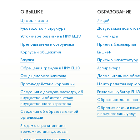
О ВЫШКЕ
ОБРАЗОВАНИЕ
Цифры и факты
Лицей
Руководство и структура
Довузовская подготов
Устойчивое развитие в НИУ ВШЭ
Олимпиады
Преподаватели и сотрудники
Прием в бакалавриат
Корпуса и общежития
Вышка+
Закупки
Прием в магистратуру
Обращения граждан в НИУ ВШЭ
Аспирантура
Фонд целевого капитала
Дополнительное обра
Противодействие коррупции
Центр развития карье
Сведения о доходах, расходах, об
Бизнес-инкубатор ВШ
имуществе и обязательствах
Образовательные парт
имущественного характера
Обратная связь и взаи
Сведения об образовательной
с получателями услуг
организации
Людям с ограниченными
возможностями здоровья
Единая платежная страница