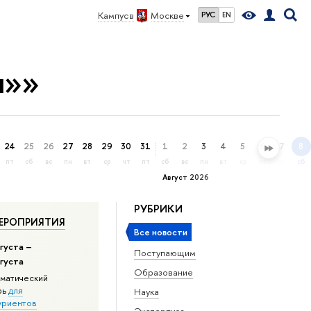
Кампус в
Москве
РУС
EN
ы»»
24
25
26
27
28
29
30
31
1
2
3
4
5
6
7
8
пт
сб
вс
пн
вт
ср
чт
пт
сб
вс
пн
вт
ср
чт
пт
сб
Август 2026
РУБРИКИ
ЕРОПРИЯТИЯ
Все новости
густа –
Поступающим
вгуста
Образование
матический
рь
для
Наука
уриентов
Экспертиза