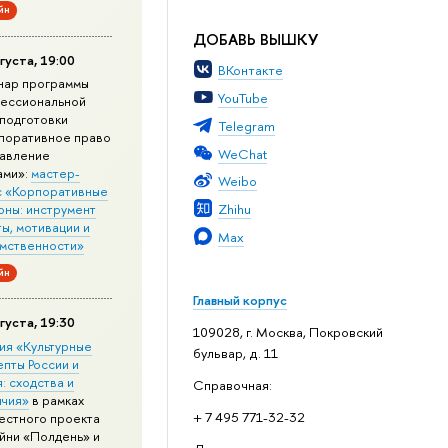
йн
ДОБАВЬ ВЫШКУ
густа, 19:00
ВКонтакте
нар программы
YouTube
ессиональной
подготовки
Telegram
поративное право
WeChat
равление
ами»:
мастер-
Weibo
с «Корпоративные
Zhihu
оны: инструмент
ы, мотивации и
Max
мственности»
йн
Главный корпус
густа, 19:30
109028, г. Москва, Покровский
ия «Культурные
бульвар, д. 11
епты России и
: сходства и
Справочная:
ичия»
в рамках
+ 7 495 771-32-32
естного проекта
йни «Полдень» и