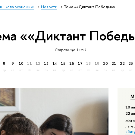
я школа экономики
Новости
Тема ««Диктант Победы»»
ема ««Диктант Побед
Страница 1 из 1
8
9
10
11
12
13
14
15
16
17
18
19
20
21
22
23
ср
чт
пт
сб
вс
пн
вт
ср
чт
пт
сб
вс
пн
вт
ср
чт
М
10 ав
22 а
Мате
лаге
абит