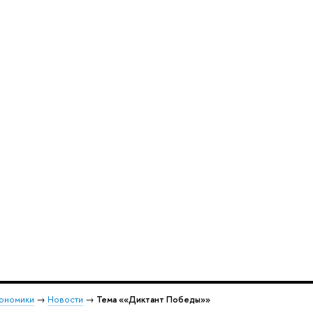
кономики
→
Новости
→
Тема ««Диктант Победы»»