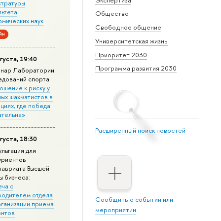
стратуры
льтета
Общество
омических наук
Свободное общение
йн
Университетская жизнь
Приоритет 2030
густа, 19:40
Программа развития 2030
нар Лаборатории
едований спорта
ошение к риску у
ных шахматистов в
циях, где победа
ательна»
Расширенный поиск новостей
густа, 18:30
ультация для
уриентов
лавриата Высшей
ы бизнеса:
еча с
водителем отдела
Сообщить о событии или
рганизации приема
мероприятии
ентов