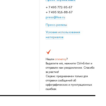
+ 7 495 772-95-67
+ 7 495 916-88-67
press@hse.ru
Пресс-релизы
Условия использования
материалов
Нашли
опечатку
?
Выделите её, нажмите Ctrl+Enter и
отправьте нам уведомление. Спасибо
за участие!
Сервис предназначен только для
отправки сообщений об
орфографических и пунктуационных
ошибках.