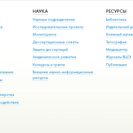
НАУКА
РЕСУРСЫ
Научные подразделения
Библиотека
ка
Исследовательские проекты
Издательский 
Мониторинги
Книжный магаз
Диссертационные советы
Типография
Защиты диссертаций
Медиацентр
Академическое развитие
Журналы ВШЭ
Конкурсы и гранты
Публикации
зование
Внешние научно-информационные
ресурсы
ры
Э
нерства
модействие