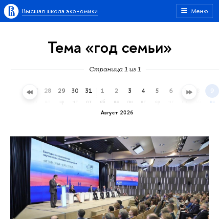
Высшая школа экономики
Меню
Тема «год семьи»
Страница 1 из 1
25
26
27
28
29
30
31
1
2
3
4
5
6
7
8
9
сб
вс
пн
вт
ср
чт
пт
сб
вс
пн
вт
ср
чт
пт
сб
вс
Август 2026