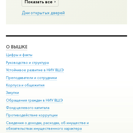
Показать все
Дни открытых дверей
О ВЫШКЕ
ОБ
Цифры и факты
Ли
Руководство и структура
Дов
Устойчивое развитие в НИУ ВШЭ
Ол
Преподаватели и сотрудники
При
Корпуса и общежития
Вы
Закупки
При
Обращения граждан в НИУ ВШЭ
Ас
Фонд целевого капитала
До
Противодействие коррупции
Цен
Сведения о доходах, расходах, об имуществе и
Би
обязательствах имущественного характера
Об