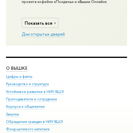
проекта кофейни «Полдень» и «Вышки Онлайн»
Показать все
Дни открытых дверей
О ВЫШКЕ
ОБ
Цифры и факты
Ли
Руководство и структура
Дов
Устойчивое развитие в НИУ ВШЭ
Ол
Преподаватели и сотрудники
При
Корпуса и общежития
Вы
Закупки
При
Обращения граждан в НИУ ВШЭ
Ас
Фонд целевого капитала
До