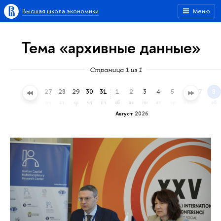
Высшая школа экономики
Меню
Тема «архивные данные»
Страница 1 из 1
24
25
26
27
28
29
30
31
1
2
3
4
5
6
7
8
пт
сб
вс
пн
вт
ср
чт
пт
сб
вс
пн
вт
ср
чт
пт
сб
Август 2026