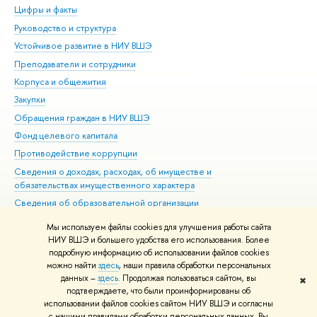
Цифры и факты
Ли
Руководство и структура
Дов
Устойчивое развитие в НИУ ВШЭ
Ол
Преподаватели и сотрудники
При
Корпуса и общежития
Вы
Закупки
При
Обращения граждан в НИУ ВШЭ
Ас
Фонд целевого капитала
До
Противодействие коррупции
Цен
Сведения о доходах, расходах, об имуществе и
Би
обязательствах имущественного характера
Об
Сведения об образовательной организации
Обр
Людям с ограниченными возможностями здоровья
Мы используем файлы cookies для улучшения работы сайта
Единая платежная страница
НИУ ВШЭ и большего удобства его использования. Более
подробную информацию об использовании файлов cookies
Работа в Вышке
можно найти
здесь
, наши правила обработки персональных
данных –
здесь
. Продолжая пользоваться сайтом, вы
✖
Редактору
подтверждаете, что были проинформированы об
© НИУ ВШЭ 1993–2026
Адреса и контакты
Условия использования
использовании файлов cookies сайтом НИУ ВШЭ и согласны
с нашими правилами обработки персональных данных. Вы
материалов
Политика конфиденциальности
Карта сайта