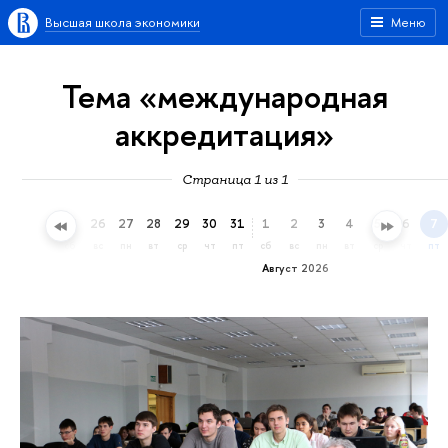
Высшая школа экономики
Меню
Тема «международная
аккредитация»
Страница 1 из 1
23
24
25
26
27
28
29
30
31
1
2
3
4
5
6
7
чт
пт
сб
вс
пн
вт
ср
чт
пт
сб
вс
пн
вт
ср
чт
пт
Август 2026