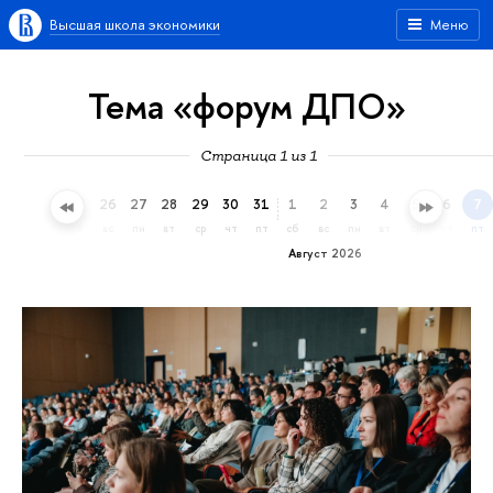
Высшая школа экономики
Меню
Тема «форум ДПО»
Страница 1 из 1
23
24
25
26
27
28
29
30
31
1
2
3
4
5
6
7
чт
пт
сб
вс
пн
вт
ср
чт
пт
сб
вс
пн
вт
ср
чт
пт
Август 2026