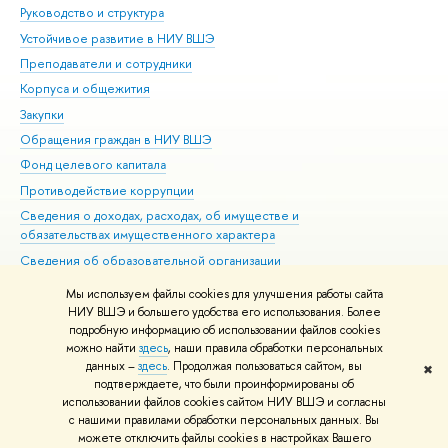
Руководство и структура
Дов
Устойчивое развитие в НИУ ВШЭ
Ол
Преподаватели и сотрудники
При
Корпуса и общежития
Вы
Закупки
При
Обращения граждан в НИУ ВШЭ
Ас
Фонд целевого капитала
До
Противодействие коррупции
Цен
Сведения о доходах, расходах, об имуществе и
Би
обязательствах имущественного характера
Об
Сведения об образовательной организации
Обр
Людям с ограниченными возможностями здоровья
Мы используем файлы cookies для улучшения работы сайта
Единая платежная страница
НИУ ВШЭ и большего удобства его использования. Более
подробную информацию об использовании файлов cookies
Работа в Вышке
можно найти
здесь
, наши правила обработки персональных
данных –
здесь
. Продолжая пользоваться сайтом, вы
✖
Редактору
подтверждаете, что были проинформированы об
© НИУ ВШЭ 1993–2026
Адреса и контакты
Условия использования
использовании файлов cookies сайтом НИУ ВШЭ и согласны
с нашими правилами обработки персональных данных. Вы
материалов
Политика конфиденциальности
Карта сайта
можете отключить файлы cookies в настройках Вашего
Шрифты HSE Sans и HSE Slab разработаны в
Школе дизайна НИУ ВШЭ