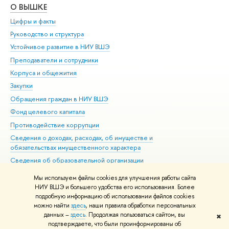
О ВЫШКЕ
ОБ
Цифры и факты
Ли
Руководство и структура
Дов
Устойчивое развитие в НИУ ВШЭ
Ол
Преподаватели и сотрудники
При
Корпуса и общежития
Вы
Закупки
При
Обращения граждан в НИУ ВШЭ
Ас
Фонд целевого капитала
До
Противодействие коррупции
Цен
Сведения о доходах, расходах, об имуществе и
Би
обязательствах имущественного характера
Об
Сведения об образовательной организации
Обр
Людям с ограниченными возможностями здоровья
Мы используем файлы cookies для улучшения работы сайта
Единая платежная страница
НИУ ВШЭ и большего удобства его использования. Более
подробную информацию об использовании файлов cookies
Работа в Вышке
можно найти
здесь
, наши правила обработки персональных
данных –
здесь
. Продолжая пользоваться сайтом, вы
✖
Редактору
подтверждаете, что были проинформированы об