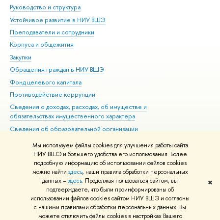
Руководство и структура
Дов
Устойчивое развитие в НИУ ВШЭ
Ол
Преподаватели и сотрудники
При
Корпуса и общежития
Вы
Закупки
При
Обращения граждан в НИУ ВШЭ
Ас
Фонд целевого капитала
До
Противодействие коррупции
Цен
Сведения о доходах, расходах, об имуществе и
Би
обязательствах имущественного характера
Об
Сведения об образовательной организации
Обр
Людям с ограниченными возможностями здоровья
Мы используем файлы cookies для улучшения работы сайта
Единая платежная страница
НИУ ВШЭ и большего удобства его использования. Более
подробную информацию об использовании файлов cookies
Работа в Вышке
можно найти
здесь
, наши правила обработки персональных
данных –
здесь
. Продолжая пользоваться сайтом, вы
✖
Редактору
подтверждаете, что были проинформированы об
© НИУ ВШЭ 1993–2026
Адреса и контакты
Условия использования
использовании файлов cookies сайтом НИУ ВШЭ и согласны
с нашими правилами обработки персональных данных. Вы
материалов
Политика конфиденциальности
Карта сайта
можете отключить файлы cookies в настройках Вашего
Шрифты HSE Sans и HSE Slab разработаны в
Школе дизайна НИУ ВШЭ