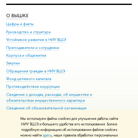
О ВЫШКЕ
ОБ
Цифры и факты
Ли
Руководство и структура
Дов
Устойчивое развитие в НИУ ВШЭ
Ол
Преподаватели и сотрудники
При
Корпуса и общежития
Вы
Закупки
При
Обращения граждан в НИУ ВШЭ
Ас
Фонд целевого капитала
До
Противодействие коррупции
Цен
Сведения о доходах, расходах, об имуществе и
Би
обязательствах имущественного характера
Об
Сведения об образовательной организации
Обр
Людям с ограниченными возможностями здоровья
Мы используем файлы cookies для улучшения работы сайта
Единая платежная страница
НИУ ВШЭ и большего удобства его использования. Более
подробную информацию об использовании файлов cookies
Работа в Вышке
можно найти
здесь
, наши правила обработки персональных