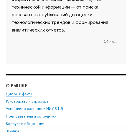
технической информации — от поиска
релевантных публикаций до оценки
технологических трендов и формирования
аналитических отчетов.
14 июля
О ВЫШКЕ
ОБ
Цифры и факты
Ли
Руководство и структура
Дов
Устойчивое развитие в НИУ ВШЭ
Ол
Преподаватели и сотрудники
При
Корпуса и общежития
Вы
Закупки
При