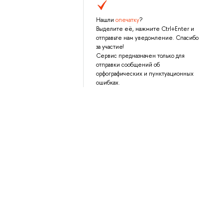
Нашли
опечатку
?
Выделите её, нажмите Ctrl+Enter и
отправьте нам уведомление. Спасибо
за участие!
Сервис предназначен только для
отправки сообщений об
орфографических и пунктуационных
ошибках.