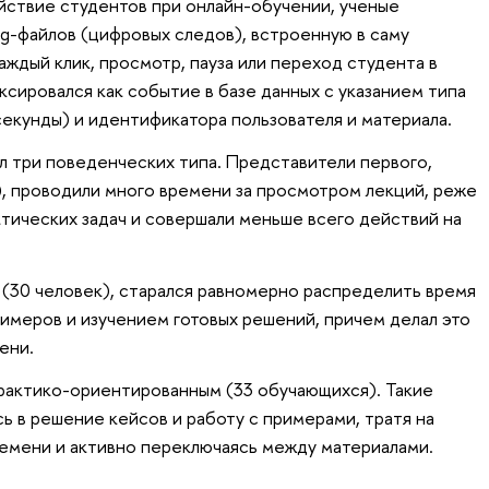
ствие студентов при онлайн-обучении, ученые
og-файлов (цифровых следов), встроенную в саму
ждый клик, просмотр, пауза или переход студента в
сировался как событие в базе данных с указанием типа
секунды) и идентификатора пользователя и материала.
л три поведенческих типа. Представители первого,
, проводили много времени за просмотром лекций, реже
тических задач и совершали меньше всего действий на
 (30 человек), старался равномерно распределить время
имеров и изучением готовых решений, причем делал это
ени.
практико-ориентированным (33 обучающихся). Такие
ь в решение кейсов и работу с примерами, тратя на
емени и активно переключаясь между материалами.