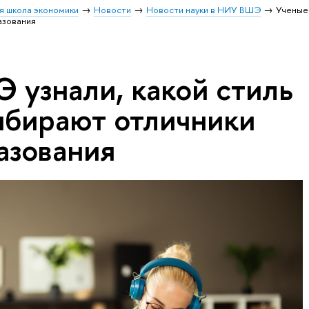
я школа экономики
Новости
Новости науки в НИУ ВШЭ
Ученые
азования
 узнали, какой стиль
ыбирают отличники
азования