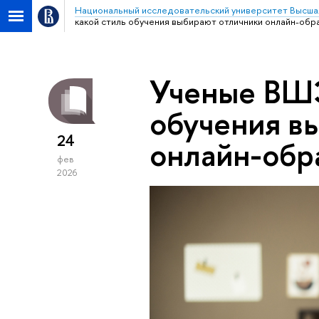
Национальный исследовательский университет Высша
какой стиль обучения выбирают отличники онлайн-обр
Ученые ВШЭ
обучения в
24
онлайн-обр
фев
2026