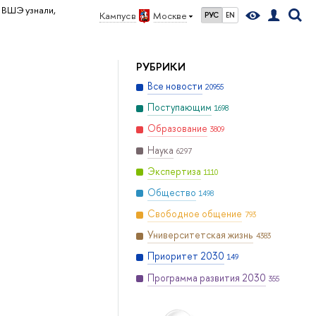
 ВШЭ узнали,
Кампус в
Москве
РУС
EN
РУБРИКИ
Все новости
20955
Поступающим
1698
Образование
3809
Наука
6297
Экспертиза
1110
Общество
1498
Свободное общение
793
Университетская жизнь
4383
Приоритет 2030
149
Программа развития 2030
355