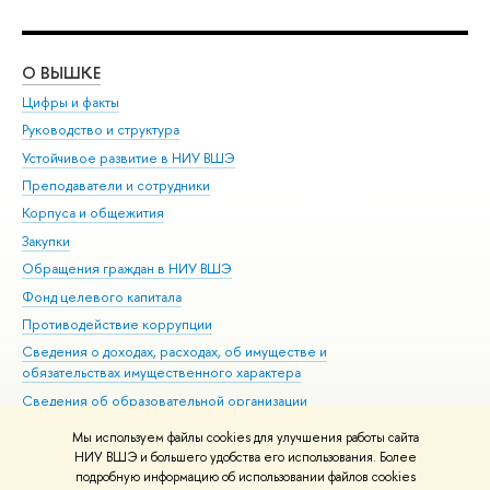
О ВЫШКЕ
ОБ
Цифры и факты
Ли
Руководство и структура
Дов
Устойчивое развитие в НИУ ВШЭ
Ол
Преподаватели и сотрудники
При
Корпуса и общежития
Вы
Закупки
При
Обращения граждан в НИУ ВШЭ
Ас
Фонд целевого капитала
До
Противодействие коррупции
Цен
Сведения о доходах, расходах, об имуществе и
Би
обязательствах имущественного характера
Об
Сведения об образовательной организации
Обр
Людям с ограниченными возможностями здоровья
Мы используем файлы cookies для улучшения работы сайта
Единая платежная страница
НИУ ВШЭ и большего удобства его использования. Более
подробную информацию об использовании файлов cookies
Работа в Вышке