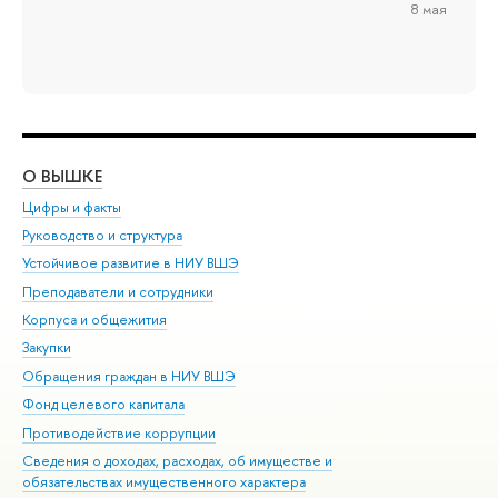
8 мая
О ВЫШКЕ
ОБ
Цифры и факты
Ли
Руководство и структура
Дов
Устойчивое развитие в НИУ ВШЭ
Ол
Преподаватели и сотрудники
При
Корпуса и общежития
Вы
Закупки
При
Обращения граждан в НИУ ВШЭ
Ас
Фонд целевого капитала
До
Противодействие коррупции
Цен
Сведения о доходах, расходах, об имуществе и
Би
обязательствах имущественного характера
Об