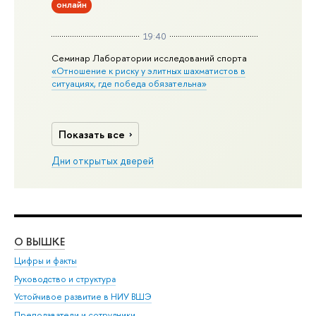
онлайн
19:40
Семинар Лаборатории исследований спорта
«Отношение к риску у элитных шахматистов в
ситуациях, где победа обязательна»
Показать все
Дни открытых дверей
О ВЫШКЕ
ОБ
Цифры и факты
Ли
Руководство и структура
Дов
Устойчивое развитие в НИУ ВШЭ
Ол
Преподаватели и сотрудники
При