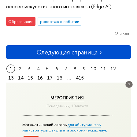
основе искусственного интеллекта (Edge AI).
Образование
репортаж о событии
28 июля
Следующая страница
1
2
3
4
5
6
7
8
9
10
11
12
13
14
15
16
17
18
...
415
2
МЕРОПРИЯТИЯ
Понедельник, 10 августа
Математический лагерь
для абитуриентов
магистратуры факультета экономических наук