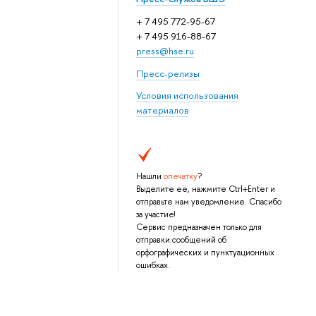
+ 7 495 772-95-67
+ 7 495 916-88-67
press@hse.ru
Пресс-релизы
Условия использования
материалов
Нашли
опечатку
?
Выделите её, нажмите Ctrl+Enter и
отправьте нам уведомление. Спасибо
за участие!
Сервис предназначен только для
отправки сообщений об
орфографических и пунктуационных
ошибках.