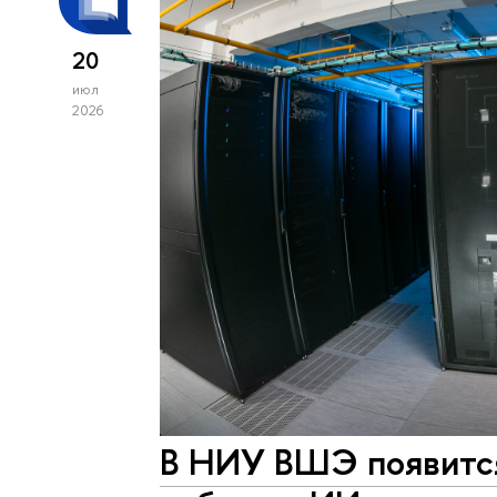
20
июл
2026
В НИУ ВШЭ появитс