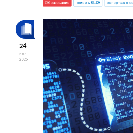
Образование
новое в ВШЭ
репортаж о с
24
июл
2026