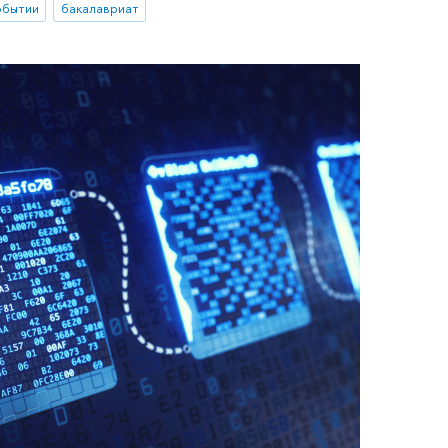
обытии
бакалавриат