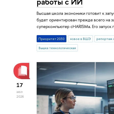
работы с ИИ
Высшая школа экономики готовит к зап
будет ориентирован прежде всего на 
суперкомпьютер cHARISMa. Его запуск 
Приоритет 2030
новое в ВШЭ
репортаж 
Вышка технологическая
17
июл
2026