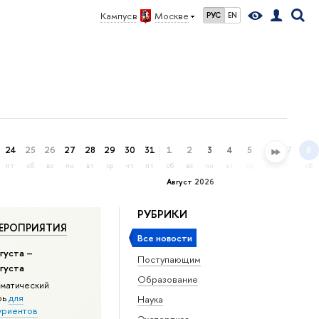
Кампус в
Москве
РУС
EN
24
25
26
27
28
29
30
31
1
2
3
4
5
6
7
8
пт
сб
вс
пн
вт
ср
чт
пт
сб
вс
пн
вт
ср
чт
пт
сб
Август 2026
РУБРИКИ
ЕРОПРИЯТИЯ
Все новости
густа –
Поступающим
вгуста
Образование
матический
рь
для
Наука
уриентов
Экспертиза