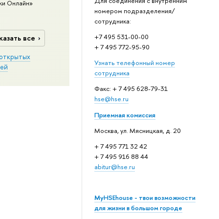
Для соединения с внутренним
ки Онлайн»
номером подразделения/
сотрудника:
+7 495 531-00-00
казать все
+ 7 495 772-95-90
открытых
Узнать телефонный номер
ей
сотрудника
Факс: + 7 495 628-79-31
hse@hse.ru
Приемная комиссия
Москва, ул. Мясницкая, д. 20
+ 7 495 771 32 42
+ 7 495 916 88 44
abitur@hse.ru
MyHSEhouse - твои возможности
для жизни в большом городе