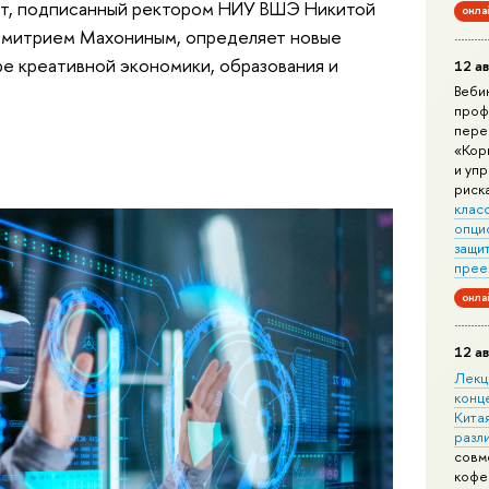
нт, подписанный ректором НИУ ВШЭ Никитой
онла
Дмитрием Махониным, определяет новые
е креативной экономики, образования и
12 ав
Веби
проф
пере
«Кор
и уп
риск
клас
опци
защит
прее
онла
12 ав
Лекц
конц
Китая
разл
совм
кофе