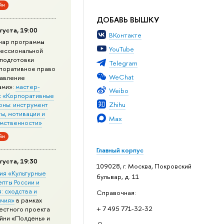
йн
ДОБАВЬ ВЫШКУ
густа, 19:00
ВКонтакте
нар программы
YouTube
ессиональной
подготовки
Telegram
поративное право
WeChat
равление
ами»:
мастер-
Weibo
с «Корпоративные
Zhihu
оны: инструмент
ы, мотивации и
Max
мственности»
йн
Главный корпус
густа, 19:30
109028, г. Москва, Покровский
ия «Культурные
бульвар, д. 11
епты России и
: сходства и
Справочная:
ичия»
в рамках
+ 7 495 771-32-32
естного проекта
йни «Полдень» и