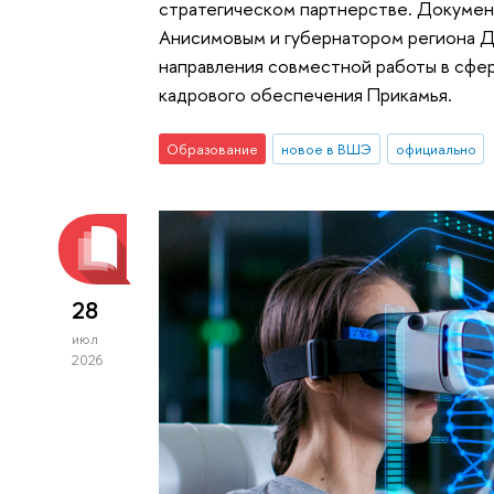
стратегическом партнерстве. Докуме
Анисимовым и губернатором региона 
направления совместной работы в сфер
кадрового обеспечения Прикамья.
Образование
новое в ВШЭ
официально
28
июл
2026