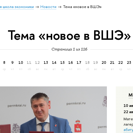
я школа экономики
Новости
Тема «новое в ВШЭ»
Тема «новое в ВШЭ»
Страница 1 из 116
8
9
10
11
12
13
14
15
16
17
18
19
20
21
22
23
ср
чт
пт
сб
вс
пн
вт
ср
чт
пт
сб
вс
пн
вт
ср
чт
М
10 ав
22 а
Мате
лаге
абит