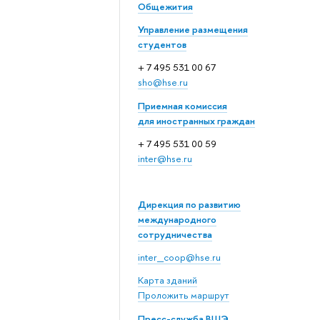
Общежития
Управление размещения
студентов
+ 7 495 531 00 67
sho@hse.ru
Приемная комиссия
для иностранных граждан
+ 7 495 531 00 59
inter@hse.ru
Дирекция по развитию
международного
сотрудничества
inter_coop@hse.ru
Карта зданий
Проложить маршрут
Пресс-служба ВШЭ