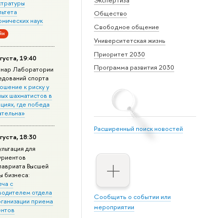
стратуры
льтета
Общество
омических наук
Свободное общение
йн
Университетская жизнь
Приоритет 2030
густа, 19:40
Программа развития 2030
нар Лаборатории
едований спорта
ошение к риску у
ных шахматистов в
циях, где победа
ательна»
Расширенный поиск новостей
густа, 18:30
ультация для
уриентов
лавриата Высшей
ы бизнеса:
еча с
водителем отдела
Сообщить о событии или
рганизации приема
мероприятии
ентов