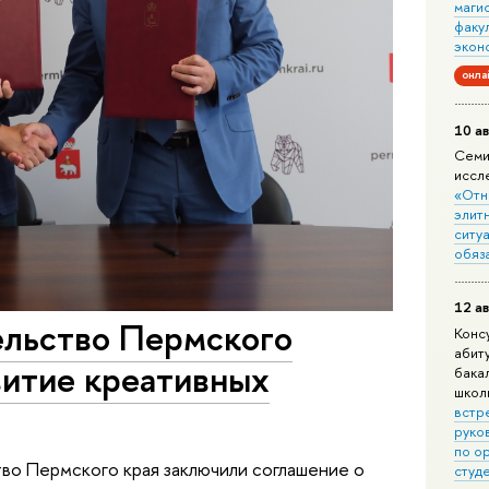
маги
факу
экон
онла
10 ав
Семи
иссл
«Отн
элит
ситуа
обяз
12 ав
льство Пермского
Конс
абит
витие креативных
бака
школ
встр
руко
по о
во Пермского края заключили соглашение о
студ