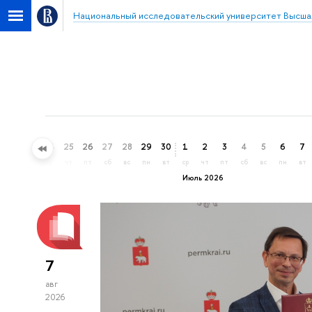
Национальный исследовательский университет Высша
22
23
24
25
26
27
28
29
30
1
2
3
4
5
6
7
пн
вт
ср
чт
пт
сб
вс
пн
вт
ср
чт
пт
сб
вс
пн
вт
Июль 2026
7
авг
2026