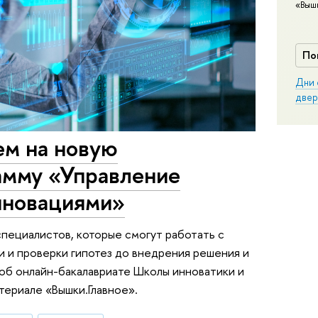
«Выш
По
Дни 
двер
м на новую
амму «Управление
нновациями»
специалистов, которые смогут работать с
 и проверки гипотез до внедрения решения и
об онлайн-бакалавриате Школы инноватики и
ериале «Вышки.Главное».