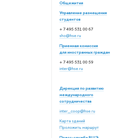
Общежития
Управление размещения
студентов
+ 7 495 531 00 67
sho@hse.ru
Приемная комиссия
для иностранных граждан
+ 7 495 531 00 59
inter@hse.ru
Дирекция по развитию
международного
сотрудничества
inter_coop@hse.ru
Карта зданий
Проложить маршрут
Пресс-служба ВШЭ