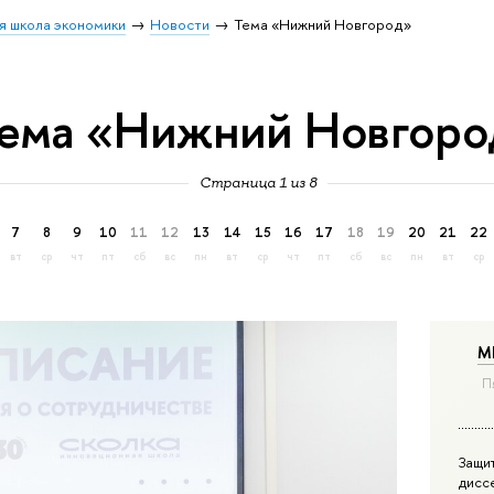
я школа экономики
Новости
Тема «Нижний Новгород»
ема «Нижний Новгоро
Страница 1 из 8
7
8
9
10
11
12
13
14
15
16
17
18
19
20
21
22
вт
ср
чт
пт
сб
вс
пн
вт
ср
чт
пт
сб
вс
пн
вт
ср
М
П
Защи
дисс