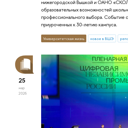
нижегородской Вышкой и ОАНО «СКОЛК
образовательных возможностей школьни
профессионального выбора. Событие с
приуроченных к 30-летию кампуса.
Университетская жизнь
новое в ВШЭ
реп
25
мар
2026