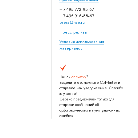
+ 7 495 772-95-67
+ 7 495 916-88-67
press@hse.ru
Пресс-релизы
Условия использования
материалов
Нашли
опечатку
?
Выделите её, нажмите Ctrl+Enter и
отправьте нам уведомление. Спасибо
за участие!
Сервис предназначен только для
отправки сообщений об
орфографических и пунктуационных
ошибках.