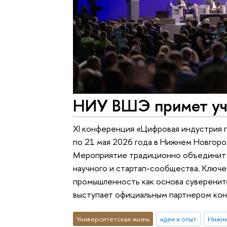
НИУ ВШЭ примет уч
XI конференция «Цифровая индустрия 
по 21 мая 2026 года в Нижнем Новгор
Мероприятие традиционно объединит п
научного и стартап-сообщества. Ключ
промышленность как основа суверенит
выступает официальным партнером ко
Университетская жизнь
идеи и опыт
Нижни