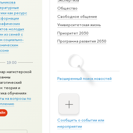
льникова
ературные
Общество
ики как ресурс
Свободное общение
сформации
рафических
Университетская жизнь
ктов молодых
Приоритет 2030
н из семей с
им социально-
Программа развития 2030
омическим
усом»
19:00
нар магистерской
раммы
Расширенный поиск новостей
агогический
н: теория и
тика обучения»:
ты на вопросы по
уплению
айн
Сообщить о событии или
мероприятии