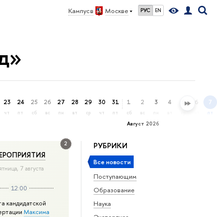
Кампус в
Москве
РУС
EN
д»
23
24
25
26
27
28
29
30
31
1
2
3
4
5
6
7
чт
пт
сб
вс
пн
вт
ср
чт
пт
сб
вс
пн
вт
ср
чт
пт
Август 2026
2
РУБРИКИ
ЕРОПРИЯТИЯ
Все новости
ятница, 7 августа
Поступающим
12:00
Образование
та кандидатской
Наука
ертации
Максима
Экспертиза