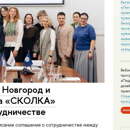
Коте
«Лит
практ
тран
биог
прое
мужчи
низк
экон
стат
Веби
прог
«Пед
дизай
Новгород и
прак
Отве
ла «СКОЛКА»
пост
удничестве
онл
сание соглашения о сотрудничестве между