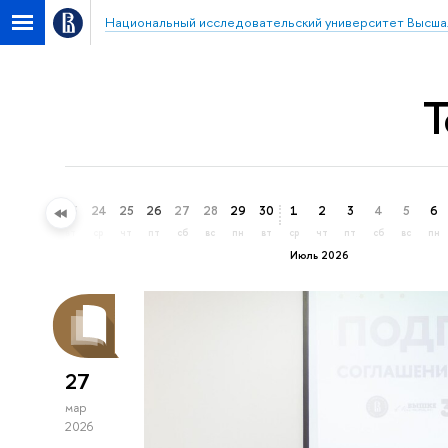
Национальный исследовательский университет Высша
Т
21
22
23
24
25
26
27
28
29
30
1
2
3
4
5
6
вс
пн
вт
ср
чт
пт
сб
вс
пн
вт
ср
чт
пт
сб
вс
пн
Июль 2026
27
мар
2026