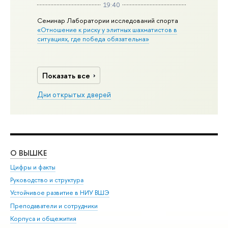
19:40
Семинар Лаборатории исследований спорта
«Отношение к риску у элитных шахматистов в
ситуациях, где победа обязательна»
Показать все
Дни открытых дверей
О ВЫШКЕ
ОБ
Цифры и факты
Ли
Руководство и структура
Дов
Устойчивое развитие в НИУ ВШЭ
Ол
Преподаватели и сотрудники
При
Корпуса и общежития
Вы