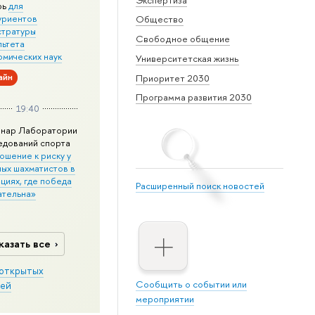
рь
для
уриентов
Общество
стратуры
Свободное общение
льтета
омических наук
Университетская жизнь
айн
Приоритет 2030
Программа развития 2030
19:40
нар Лаборатории
едований спорта
ошение к риску у
ных шахматистов в
циях, где победа
Расширенный поиск новостей
ательна»
казать все
открытых
Сообщить о событии или
ей
мероприятии