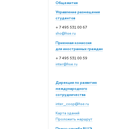
Общежития
Управление размещения
студентов
+ 7 495 531 00 67
sho@hse.ru
Приемная комиссия
для иностранных граждан
+ 7 495 531 00 59
inter@hse.ru
Дирекция по развитию
международного
сотрудничества
inter_coop@hse.ru
Карта зданий
Проложить маршрут
Пресс-служба ВШЭ