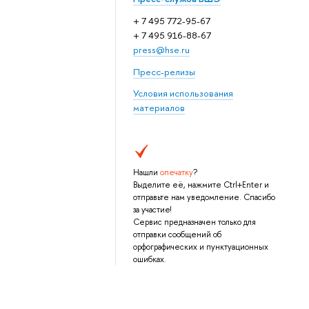
+ 7 495 772-95-67
+ 7 495 916-88-67
press@hse.ru
Пресс-релизы
Условия использования
материалов
Нашли
опечатку
?
Выделите её, нажмите Ctrl+Enter и
отправьте нам уведомление. Спасибо
за участие!
Сервис предназначен только для
отправки сообщений об
орфографических и пунктуационных
ошибках.