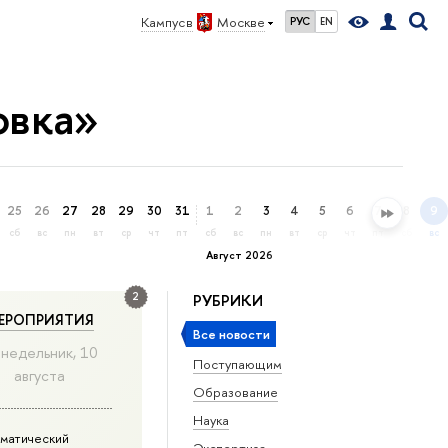
Кампус в
Москве
РУС
EN
овка»
25
26
27
28
29
30
31
1
2
3
4
5
6
7
8
9
сб
вс
пн
вт
ср
чт
пт
сб
вс
пн
вт
ср
чт
пт
сб
вс
Август 2026
2
РУБРИКИ
ЕРОПРИЯТИЯ
Все новости
недельник, 10
Поступающим
августа
Образование
Наука
матический
Экспертиза