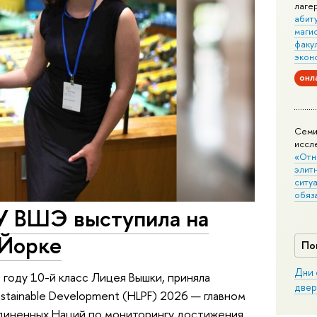
лаге
абит
маги
факу
экон
онл
Семи
иссл
«Отн
элит
ситуа
обяз
У ВШЭ выступила на
Йорке
По
Дни 
 году 10-й класс Лицея Вышки, приняла
двер
 Sustainable Development (HLPF) 2026 — главном
иненных Наций по мониторингу достижения