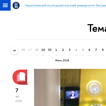
Национальный исследовательский университет Высша
Тем
23
24
25
26
27
28
29
30
1
2
3
4
5
6
7
8
вт
ср
чт
пт
сб
вс
пн
вт
ср
чт
пт
сб
вс
пн
вт
ср
Июль 2026
7
авг
2026