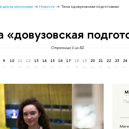
я школа экономики
Новости
Тема «довузовская подготовка»
а «довузовская подгот
Страница 1 из 52
9
10
11
12
13
14
15
16
17
18
19
20
21
22
23
24
чт
пт
сб
вс
пн
вт
ср
чт
пт
сб
вс
пн
вт
ср
чт
пт
М
По
Мате