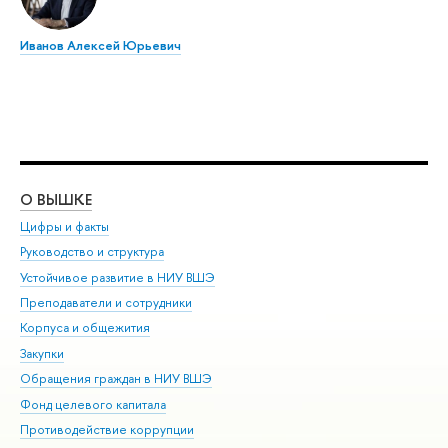
Иванов Алексей Юрьевич
О ВЫШКЕ
ОБ
Цифры и факты
Ли
Руководство и структура
Дов
Устойчивое развитие в НИУ ВШЭ
Ол
Преподаватели и сотрудники
При
Корпуса и общежития
Вы
Закупки
При
Обращения граждан в НИУ ВШЭ
Ас
Фонд целевого капитала
До
Противодействие коррупции
Цен