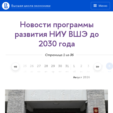
Высшая школа экономики
Меню
Новости программы
развития НИУ ВШЭ до
2030 года
Страница 1 из 36
22
23
24
25
26
27
28
29
30
31
1
2
3
4
5
6
ср
чт
пт
сб
вс
пн
вт
ср
чт
пт
сб
вс
пн
вт
ср
чт
Август 2026