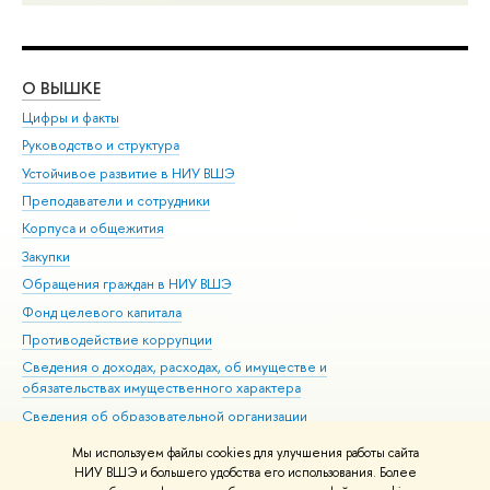
О ВЫШКЕ
ОБ
Цифры и факты
Ли
Руководство и структура
Дов
Устойчивое развитие в НИУ ВШЭ
Ол
Преподаватели и сотрудники
При
Корпуса и общежития
Вы
Закупки
При
Обращения граждан в НИУ ВШЭ
Ас
Фонд целевого капитала
До
Противодействие коррупции
Цен
Сведения о доходах, расходах, об имуществе и
Би
обязательствах имущественного характера
Об
Сведения об образовательной организации
Обр
Людям с ограниченными возможностями здоровья
Мы используем файлы cookies для улучшения работы сайта
Единая платежная страница
НИУ ВШЭ и большего удобства его использования. Более