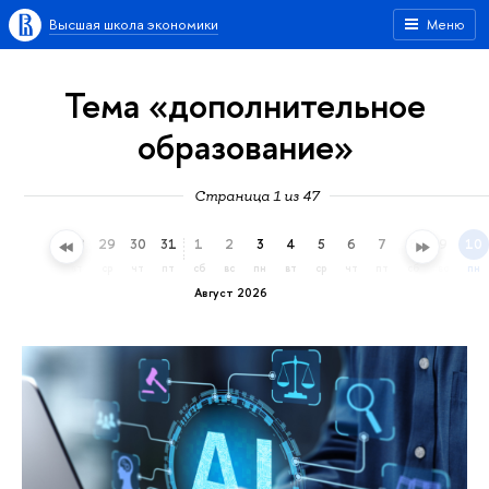
Высшая школа экономики
Меню
Тема «дополнительное
образование»
Страница 1 из 47
26
27
28
29
30
31
1
2
3
4
5
6
7
8
9
10
вс
пн
вт
ср
чт
пт
сб
вс
пн
вт
ср
чт
пт
сб
вс
пн
Август 2026