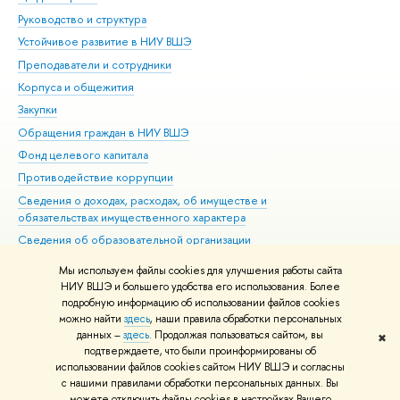
Руководство и структура
Дов
Устойчивое развитие в НИУ ВШЭ
Ол
Преподаватели и сотрудники
При
Корпуса и общежития
Вы
Закупки
При
Обращения граждан в НИУ ВШЭ
Ас
Фонд целевого капитала
До
Противодействие коррупции
Цен
Сведения о доходах, расходах, об имуществе и
Би
обязательствах имущественного характера
Об
Сведения об образовательной организации
Обр
Людям с ограниченными возможностями здоровья
Мы используем файлы cookies для улучшения работы сайта
Единая платежная страница
НИУ ВШЭ и большего удобства его использования. Более
подробную информацию об использовании файлов cookies
Работа в Вышке
можно найти
здесь
, наши правила обработки персональных
данных –
здесь
. Продолжая пользоваться сайтом, вы
✖
Редактору
подтверждаете, что были проинформированы об
© НИУ ВШЭ 1993–2026
Адреса и контакты
Условия использования
использовании файлов cookies сайтом НИУ ВШЭ и согласны
с нашими правилами обработки персональных данных. Вы
материалов
Политика конфиденциальности
Карта сайта
можете отключить файлы cookies в настройках Вашего