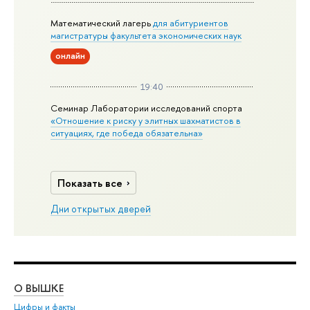
Математический лагерь
для абитуриентов
магистратуры факультета экономических наук
онлайн
19:40
Семинар Лаборатории исследований спорта
«Отношение к риску у элитных шахматистов в
ситуациях, где победа обязательна»
Показать все
Дни открытых дверей
О ВЫШКЕ
ОБ
Цифры и факты
Ли