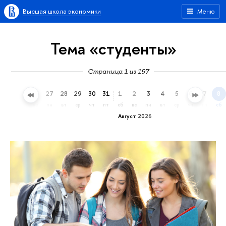
Высшая школа экономики
Меню
Тема «студенты»
Страница 1 из 197
24
25
26
27
28
29
30
31
1
2
3
4
5
6
7
8
пт
сб
вс
пн
вт
ср
чт
пт
сб
вс
пн
вт
ср
чт
пт
сб
Август 2026