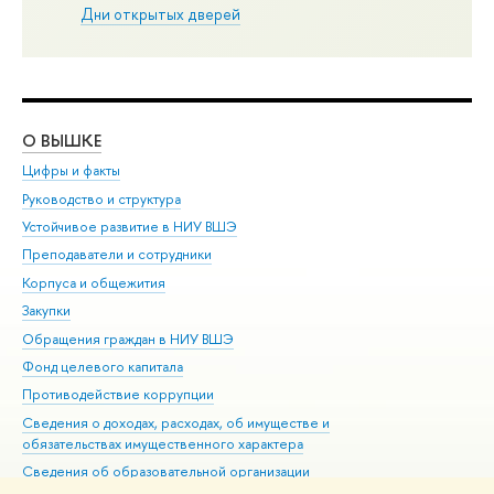
Дни открытых дверей
О ВЫШКЕ
ОБ
Цифры и факты
Ли
Руководство и структура
Дов
Устойчивое развитие в НИУ ВШЭ
Ол
Преподаватели и сотрудники
При
Корпуса и общежития
Вы
Закупки
При
Обращения граждан в НИУ ВШЭ
Ас
Фонд целевого капитала
До
Противодействие коррупции
Цен
Сведения о доходах, расходах, об имуществе и
Би
обязательствах имущественного характера
Об
Сведения об образовательной организации
Обр