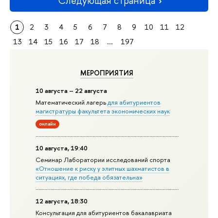
Следующая страница
1
2
3
4
5
6
7
8
9
10
11
12
13
14
15
16
17
18
...
197
МЕРОПРИЯТИЯ
10 августа – 22 августа
Математический лагерь
для абитуриентов
магистратуры факультета экономических наук
онлайн
10 августа, 19:40
Семинар Лаборатории исследований спорта
«Отношение к риску у элитных шахматистов в
ситуациях, где победа обязательна»
12 августа, 18:30
Консультация для абитуриентов бакалавриата