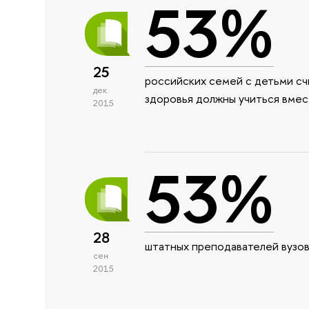
53%
25
российских семей с детьми сч
дек
здоровья должны учиться вмес
2015
53%
28
штатных преподавателей вузов
сен
2015