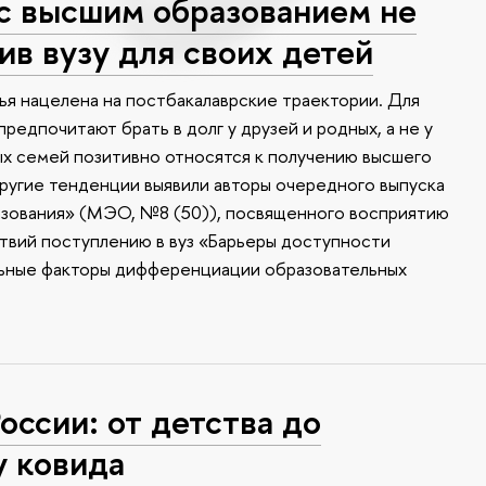
с высшим образованием не
ив вузу для своих детей
ья нацелена на постбакалаврские траектории. Для
редпочитают брать в долг у друзей и родных, а не у
х семей позитивно относятся к получению высшего
другие тенденции выявили авторы очередного выпуска
зования» (МЭО, №8 (50)), посвященного восприятию
твий поступлению в вуз «Барьеры доступности
льные факторы дифференциации образовательных
оссии: от детства до
у ковида