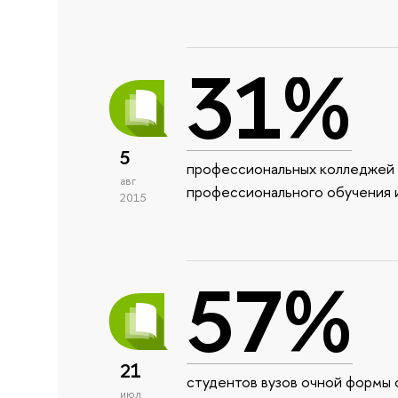
31%
5
профессиональных колледжей и
авг
профессионального обучения и
2015
57%
21
студентов вузов очной формы о
июл