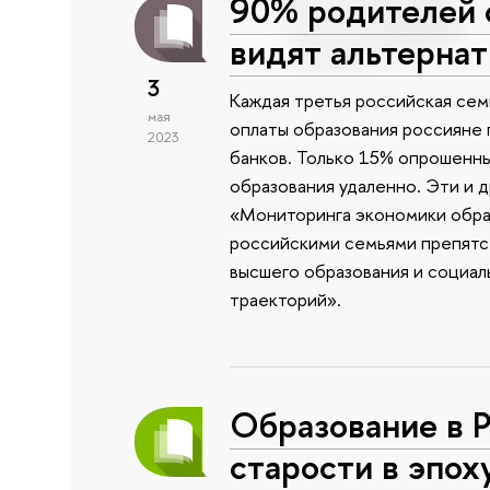
90% родителей 
видят альтернат
3
Каждая третья российская сем
мая
оплаты образования россияне п
2023
банков. Только 15% опрошенны
образования удаленно. Эти и 
«Мониторинга экономики обра
российскими семьями препятс
высшего образования и социа
траекторий».
Образование в Р
старости в эпох