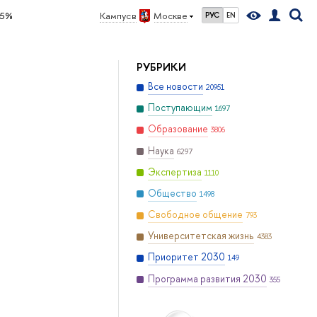
65%
Кампус в
Москве
РУС
EN
РУБРИКИ
Все новости
20951
Поступающим
1697
Образование
3806
Наука
6297
Экспертиза
1110
Общество
1498
Свободное общение
793
Университетская жизнь
4383
Приоритет 2030
149
Программа развития 2030
355