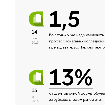
1,5
14
Во столько раз надо увеличит
сен
профессиональных колледжей и
2015
преподавателя». Так считают 
13%
13
студентов очной формы обучен
авг
за рубежом. Годом ранее этот 
2015