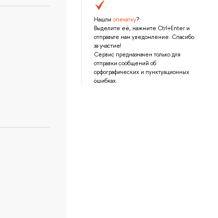
Нашли
опечатку
?
Выделите её, нажмите Ctrl+Enter и
отправьте нам уведомление. Спасибо
за участие!
Сервис предназначен только для
отправки сообщений об
орфографических и пунктуационных
ошибках.