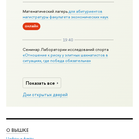
Математический лагерь
для абитуриентов
магистратуры факультета экономических наук
онлайн
19:40
Семинар Лаборатории исследований спорта
«Отношение к риску у элитных шахматистов в
ситуациях, где победа обязательна»
Показать все
Дни открытых дверей
О ВЫШКЕ
ОБ
Цифры и факты
Ли