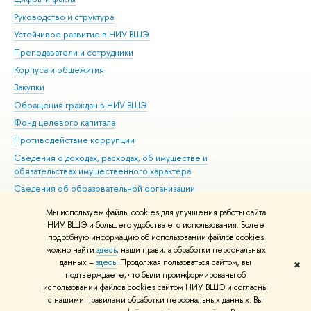
Руководство и структура
Дов
Устойчивое развитие в НИУ ВШЭ
Ол
Преподаватели и сотрудники
При
Корпуса и общежития
Вы
Закупки
При
Обращения граждан в НИУ ВШЭ
Ас
Фонд целевого капитала
До
Противодействие коррупции
Цен
Сведения о доходах, расходах, об имуществе и
Би
обязательствах имущественного характера
Об
Сведения об образовательной организации
Обр
Людям с ограниченными возможностями здоровья
Мы используем файлы cookies для улучшения работы сайта
Единая платежная страница
НИУ ВШЭ и большего удобства его использования. Более
подробную информацию об использовании файлов cookies
Работа в Вышке
можно найти
здесь
, наши правила обработки персональных
данных –
здесь
. Продолжая пользоваться сайтом, вы
✖
Редактору
подтверждаете, что были проинформированы об
© НИУ ВШЭ 1993–2026
Адреса и контакты
Условия использования
использовании файлов cookies сайтом НИУ ВШЭ и согласны
с нашими правилами обработки персональных данных. Вы
материалов
Политика конфиденциальности
Карта сайта