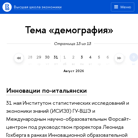
Высшая школа экономики
Меню
Тема «демография»
Страница 13 из 13
25
26
27
28
29
30
31
1
2
3
4
5
6
7
8
9
сб
вс
пн
вт
ср
чт
пт
сб
вс
пн
вт
ср
чт
пт
сб
вс
Август 2026
Инновации по-итальянски
31 мая Институтом статистических исследований и
экономики знаний (ИСИЭЗ) ГУ-ВШЭ и
Международным научно-образовательным Форсайт-
центром под руководством проректора Леонида
Гохберга в рамках Инновационной образовательной