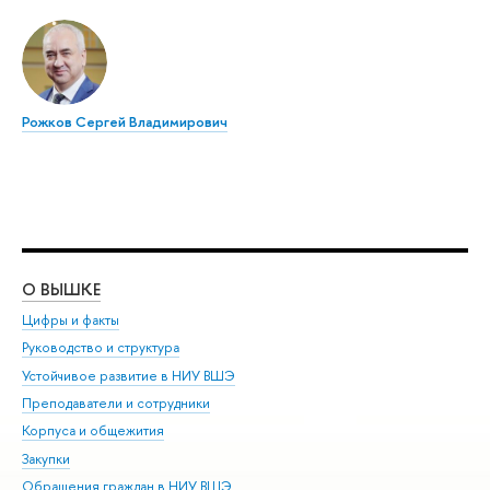
Рожков Сергей Владимирович
О ВЫШКЕ
ОБ
Цифры и факты
Ли
Руководство и структура
Дов
Устойчивое развитие в НИУ ВШЭ
Ол
Преподаватели и сотрудники
При
Корпуса и общежития
Вы
Закупки
При
Обращения граждан в НИУ ВШЭ
Ас