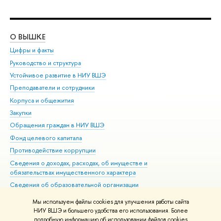
О ВЫШКЕ
ОБ
Цифры и факты
Ли
Руководство и структура
Дов
Устойчивое развитие в НИУ ВШЭ
Ол
Преподаватели и сотрудники
При
Корпуса и общежития
Вы
Закупки
При
Обращения граждан в НИУ ВШЭ
Ас
Фонд целевого капитала
До
Противодействие коррупции
Цен
Сведения о доходах, расходах, об имуществе и
Би
обязательствах имущественного характера
Об
Сведения об образовательной организации
Обр
Людям с ограниченными возможностями здоровья
Мы используем файлы cookies для улучшения работы сайта
Единая платежная страница
НИУ ВШЭ и большего удобства его использования. Более
подробную информацию об использовании файлов cookies