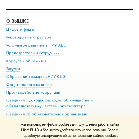
О ВЫШКЕ
ОБ
Цифры и факты
Ли
Руководство и структура
Дов
Устойчивое развитие в НИУ ВШЭ
Ол
Преподаватели и сотрудники
При
Корпуса и общежития
Вы
Закупки
При
Обращения граждан в НИУ ВШЭ
Ас
Фонд целевого капитала
До
Противодействие коррупции
Цен
Сведения о доходах, расходах, об имуществе и
Би
обязательствах имущественного характера
Об
Сведения об образовательной организации
Обр
Людям с ограниченными возможностями здоровья
Мы используем файлы cookies для улучшения работы сайта
Единая платежная страница
НИУ ВШЭ и большего удобства его использования. Более
подробную информацию об использовании файлов cookies
Работа в Вышке