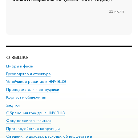
21 июля
О ВЫШКЕ
ОБ
Цифры и факты
Ли
Руководство и структура
Дов
Устойчивое развитие в НИУ ВШЭ
Ол
Преподаватели и сотрудники
При
Корпуса и общежития
Вы
Закупки
При
Обращения граждан в НИУ ВШЭ
Ас
Фонд целевого капитала
До
Противодействие коррупции
Цен
Сведения о доходах, расходах, об имуществе и
Би