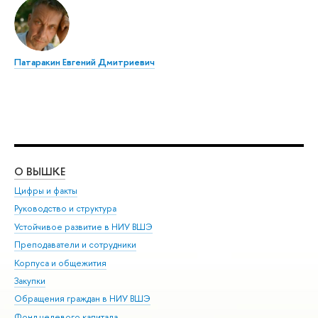
Патаракин Евгений Дмитриевич
О ВЫШКЕ
ОБ
Цифры и факты
Ли
Руководство и структура
Дов
Устойчивое развитие в НИУ ВШЭ
Ол
Преподаватели и сотрудники
При
Корпуса и общежития
Вы
Закупки
При
Обращения граждан в НИУ ВШЭ
Ас
Фонд целевого капитала
До