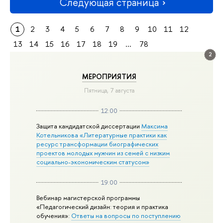
Следующая страница
1
2
3
4
5
6
7
8
9
10
11
12
13
14
15
16
17
18
19
...
78
2
МЕРОПРИЯТИЯ
Пятница, 7 августа
12:00
Защита кандидатской диссертации
Максима
Котельникова «Литературные практики как
ресурс трансформации биографических
проектов молодых мужчин из семей с низким
социально-экономическим статусом»
19:00
Вебинар магистерской программы
«Педагогический дизайн: теория и практика
обучения»:
Ответы на вопросы по поступлению