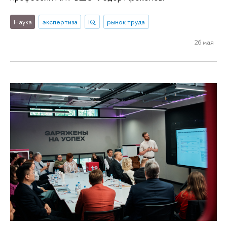
Наука
экспертиза
IQ
рынок труда
26 мая