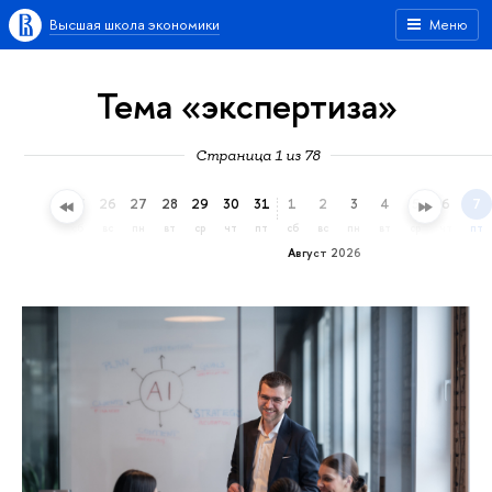
Высшая школа экономики
Меню
Тема «экспертиза»
Страница 1 из 78
23
24
25
26
27
28
29
30
31
1
2
3
4
5
6
7
чт
пт
сб
вс
пн
вт
ср
чт
пт
сб
вс
пн
вт
ср
чт
пт
Август 2026