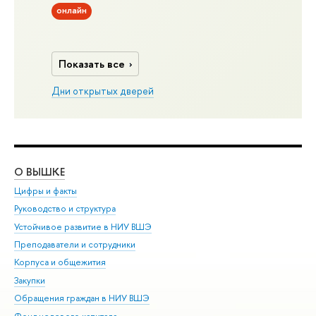
онлайн
Показать все
Дни открытых дверей
О ВЫШКЕ
ОБ
Цифры и факты
Ли
Руководство и структура
Дов
Устойчивое развитие в НИУ ВШЭ
Ол
Преподаватели и сотрудники
При
Корпуса и общежития
Вы
Закупки
При
Обращения граждан в НИУ ВШЭ
Ас