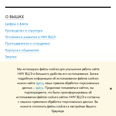
О ВЫШКЕ
ОБ
Цифры и факты
Ли
Руководство и структура
Дов
Устойчивое развитие в НИУ ВШЭ
Ол
Преподаватели и сотрудники
При
Корпуса и общежития
Вы
Закупки
При
Обращения граждан в НИУ ВШЭ
Ас
Мы используем файлы cookies для улучшения работы сайта
Фонд целевого капитала
До
НИУ ВШЭ и большего удобства его использования. Более
Противодействие коррупции
Цен
подробную информацию об использовании файлов cookies
Сведения о доходах, расходах, об имуществе и
Би
можно найти
здесь
, наши правила обработки персональных
обязательствах имущественного характера
данных –
здесь
. Продолжая пользоваться сайтом, вы
✖
Об
подтверждаете, что были проинформированы об
Сведения об образовательной организации
Обр
использовании файлов cookies сайтом НИУ ВШЭ и согласны
Людям с ограниченными возможностями здоровья
с нашими правилами обработки персональных данных. Вы
можете отключить файлы cookies в настройках Вашего
Единая платежная страница
браузера.
Работа в Вышке