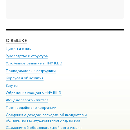
О ВЫШКЕ
ОБ
Цифры и факты
Ли
Руководство и структура
Дов
Устойчивое развитие в НИУ ВШЭ
Ол
Преподаватели и сотрудники
При
Корпуса и общежития
Вы
Закупки
При
Обращения граждан в НИУ ВШЭ
Ас
Фонд целевого капитала
До
Противодействие коррупции
Цен
Сведения о доходах, расходах, об имуществе и
Би
обязательствах имущественного характера
Об
Сведения об образовательной организации
Обр