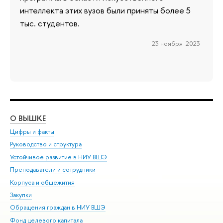
интеллекта этих вузов были приняты более 5
тыс. студентов.
23 ноября 2023
О ВЫШКЕ
ОБ
Цифры и факты
Ли
Руководство и структура
Дов
Устойчивое развитие в НИУ ВШЭ
Ол
Преподаватели и сотрудники
При
Корпуса и общежития
Вы
Закупки
При
Обращения граждан в НИУ ВШЭ
Ас
Фонд целевого капитала
До