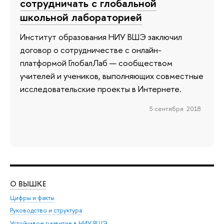
сотрудничать с глобальной
школьной лабораторией
Институт образования НИУ ВШЭ заключил
договор о сотрудничестве с онлайн-
платформой ГлобалЛаб — сообществом
учителей и учеников, выполняющих совместные
исследовательские проекты в Интернете.
5 сентября 2018
О ВЫШКЕ
ОБ
Цифры и факты
Ли
Руководство и структура
Дов
Устойчивое развитие в НИУ ВШЭ
Ол