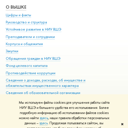
О ВЫШКЕ
ОБ
Цифры и факты
Ли
Руководство и структура
Дов
Устойчивое развитие в НИУ ВШЭ
Ол
Преподаватели и сотрудники
При
Корпуса и общежития
Вы
Закупки
При
Обращения граждан в НИУ ВШЭ
Ас
Фонд целевого капитала
До
Противодействие коррупции
Цен
Сведения о доходах, расходах, об имуществе и
Би
обязательствах имущественного характера
Об
Сведения об образовательной организации
Обр
Людям с ограниченными возможностями здоровья
Мы используем файлы cookies для улучшения работы сайта
Единая платежная страница
НИУ ВШЭ и большего удобства его использования. Более
подробную информацию об использовании файлов cookies
Работа в Вышке
можно найти
здесь
, наши правила обработки персональных
данных –
здесь
. Продолжая пользоваться сайтом, вы
✖
Редактору