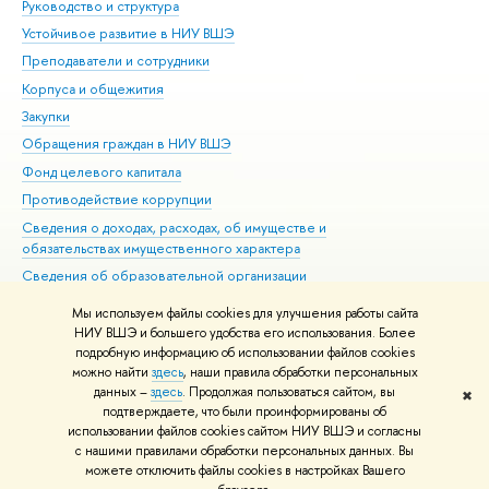
Руководство и структура
Дов
Устойчивое развитие в НИУ ВШЭ
Ол
Преподаватели и сотрудники
При
Корпуса и общежития
Вы
Закупки
При
Обращения граждан в НИУ ВШЭ
Ас
Фонд целевого капитала
До
Противодействие коррупции
Цен
Сведения о доходах, расходах, об имуществе и
Би
обязательствах имущественного характера
Об
Сведения об образовательной организации
Обр
Людям с ограниченными возможностями здоровья
Мы используем файлы cookies для улучшения работы сайта
Единая платежная страница
НИУ ВШЭ и большего удобства его использования. Более
подробную информацию об использовании файлов cookies
Работа в Вышке
можно найти
здесь
, наши правила обработки персональных
данных –
здесь
. Продолжая пользоваться сайтом, вы
✖
Редактору
подтверждаете, что были проинформированы об
© НИУ ВШЭ 1993–2026
Адреса и контакты
Условия использования
использовании файлов cookies сайтом НИУ ВШЭ и согласны
с нашими правилами обработки персональных данных. Вы
материалов
Политика конфиденциальности
Карта сайта
можете отключить файлы cookies в настройках Вашего
Шрифты HSE Sans и HSE Slab разработаны в
Школе дизайна НИУ ВШЭ