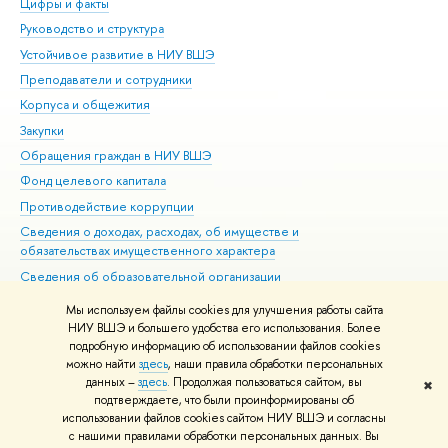
Цифры и факты
Ли
Руководство и структура
Дов
Устойчивое развитие в НИУ ВШЭ
Ол
Преподаватели и сотрудники
При
Корпуса и общежития
Вы
Закупки
При
Обращения граждан в НИУ ВШЭ
Ас
Фонд целевого капитала
До
Противодействие коррупции
Цен
Сведения о доходах, расходах, об имуществе и
Би
обязательствах имущественного характера
Об
Сведения об образовательной организации
Обр
Людям с ограниченными возможностями здоровья
Мы используем файлы cookies для улучшения работы сайта
Единая платежная страница
НИУ ВШЭ и большего удобства его использования. Более
подробную информацию об использовании файлов cookies
Работа в Вышке
можно найти
здесь
, наши правила обработки персональных
данных –
здесь
. Продолжая пользоваться сайтом, вы
✖
Редактору
подтверждаете, что были проинформированы об
© НИУ ВШЭ 1993–2026
Адреса и контакты
Условия использования
использовании файлов cookies сайтом НИУ ВШЭ и согласны
с нашими правилами обработки персональных данных. Вы
материалов
Политика конфиденциальности
Карта сайта