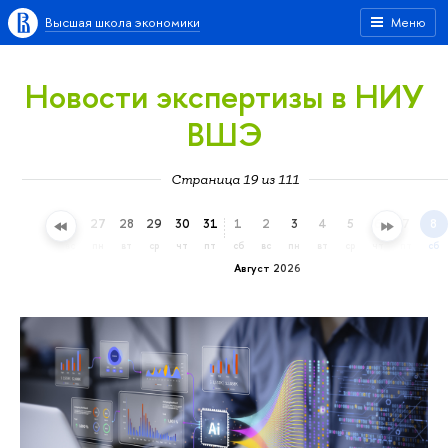
Высшая школа экономики
Меню
Новости экспертизы в НИУ
ВШЭ
Страница 19 из 111
24
25
26
27
28
29
30
31
1
2
3
4
5
6
7
8
пт
сб
вс
пн
вт
ср
чт
пт
сб
вс
пн
вт
ср
чт
пт
сб
Август 2026