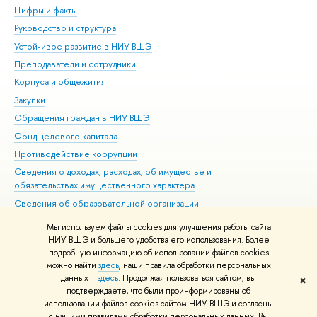
Цифры и факты
Ли
Руководство и структура
Дов
Устойчивое развитие в НИУ ВШЭ
Ол
Преподаватели и сотрудники
При
Корпуса и общежития
Вы
Закупки
При
Обращения граждан в НИУ ВШЭ
Ас
Фонд целевого капитала
До
Противодействие коррупции
Цен
Сведения о доходах, расходах, об имуществе и
Би
обязательствах имущественного характера
Об
Сведения об образовательной организации
Обр
Людям с ограниченными возможностями здоровья
Мы используем файлы cookies для улучшения работы сайта
Единая платежная страница
НИУ ВШЭ и большего удобства его использования. Более
подробную информацию об использовании файлов cookies
Работа в Вышке
можно найти
здесь
, наши правила обработки персональных
данных –
здесь
. Продолжая пользоваться сайтом, вы
✖
Редактору
подтверждаете, что были проинформированы об
© НИУ ВШЭ 1993–2026
Адреса и контакты
Условия использования
использовании файлов cookies сайтом НИУ ВШЭ и согласны
с нашими правилами обработки персональных данных. Вы