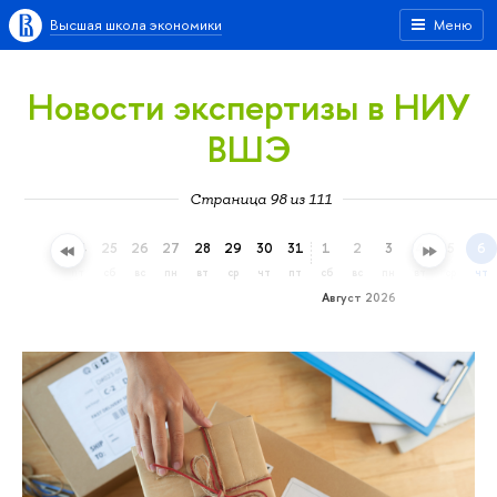
Высшая школа экономики
Меню
Новости экспертизы в НИУ
ВШЭ
Страница 98 из 111
22
23
24
25
26
27
28
29
30
31
1
2
3
4
5
6
ср
чт
пт
сб
вс
пн
вт
ср
чт
пт
сб
вс
пн
вт
ср
чт
Август 2026