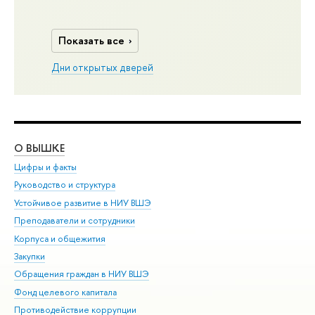
Показать все
Дни открытых дверей
О ВЫШКЕ
ОБ
Цифры и факты
Ли
Руководство и структура
Дов
Устойчивое развитие в НИУ ВШЭ
Ол
Преподаватели и сотрудники
При
Корпуса и общежития
Вы
Закупки
При
Обращения граждан в НИУ ВШЭ
Ас
Фонд целевого капитала
До
Противодействие коррупции
Цен