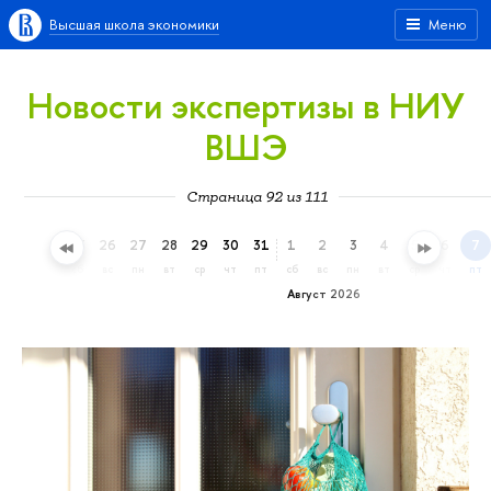
Высшая школа экономики
Меню
Новости экспертизы в НИУ
ВШЭ
Страница 92 из 111
23
24
25
26
27
28
29
30
31
1
2
3
4
5
6
7
чт
пт
сб
вс
пн
вт
ср
чт
пт
сб
вс
пн
вт
ср
чт
пт
Август 2026