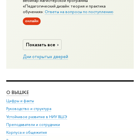
Вебинар магистерской программы
«Педагогический дизайн: теория и практика
обучения»:
Ответы на вопросы по поступлению
онлайн
Показать все
Дни открытых дверей
О ВЫШКЕ
ОБ
Цифры и факты
Ли
Руководство и структура
Дов
Устойчивое развитие в НИУ ВШЭ
Ол
Преподаватели и сотрудники
При
Корпуса и общежития
Вы