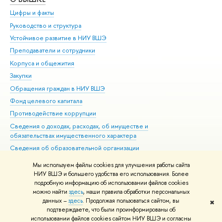
Цифры и факты
Ли
Руководство и структура
Дов
Устойчивое развитие в НИУ ВШЭ
Ол
Преподаватели и сотрудники
При
Корпуса и общежития
Вы
Закупки
При
Обращения граждан в НИУ ВШЭ
Ас
Фонд целевого капитала
До
Противодействие коррупции
Цен
Сведения о доходах, расходах, об имуществе и
Би
обязательствах имущественного характера
Об
Сведения об образовательной организации
Обр
Людям с ограниченными возможностями здоровья
Мы используем файлы cookies для улучшения работы сайта
Единая платежная страница
НИУ ВШЭ и большего удобства его использования. Более
подробную информацию об использовании файлов cookies
Работа в Вышке
можно найти
здесь
, наши правила обработки персональных
данных –
здесь
. Продолжая пользоваться сайтом, вы
✖
Редактору
подтверждаете, что были проинформированы об
© НИУ ВШЭ 1993–2026
Адреса и контакты
Условия использования
использовании файлов cookies сайтом НИУ ВШЭ и согласны