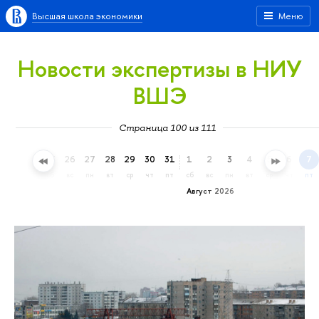
Высшая школа экономики
Меню
Новости экспертизы в НИУ
ВШЭ
Страница 100 из 111
23
24
25
26
27
28
29
30
31
1
2
3
4
5
6
7
чт
пт
сб
вс
пн
вт
ср
чт
пт
сб
вс
пн
вт
ср
чт
пт
Август 2026