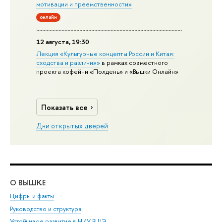
мотивации и преемственности»
онлайн
12 августа, 19:30
Лекция «Культурные концепты России и Китая:
сходства и различия»
в рамках совместного
проекта кофейни «Полдень» и «Вышки Онлайн»
Показать все
Дни открытых дверей
О ВЫШКЕ
ОБ
Цифры и факты
Ли
Руководство и структура
Дов
Устойчивое развитие в НИУ ВШЭ
Ол