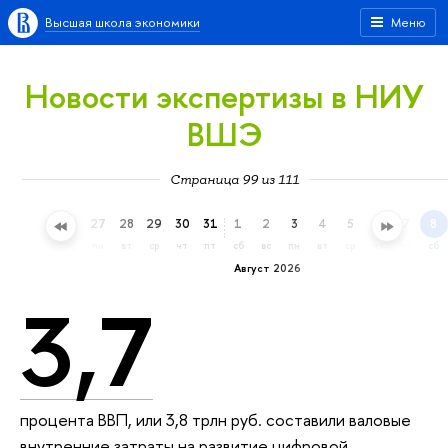
Высшая школа экономики
Меню
Новости экспертизы в НИУ
ВШЭ
Страница 99 из 111
24
25
26
27
28
29
30
31
1
2
3
4
5
6
7
8
пт
сб
вс
пн
вт
ср
чт
пт
сб
вс
пн
вт
ср
чт
пт
сб
Август 2026
3,7
процента ВВП, или 3,8 трлн руб. составили валовые
внутренние затраты на развитие цифровой