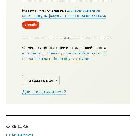
Математический лагерь
для абитуриентов
магистратуры факультета экономических наук
онлайн
19:40
Семинар Лаборатории исследований спорта
«Отношение к риску у элитных шахматистов в
ситуациях, где победа обязательна»
Показать все
Дни открытых дверей
О ВЫШКЕ
ОБ
Цифры и факты
Ли