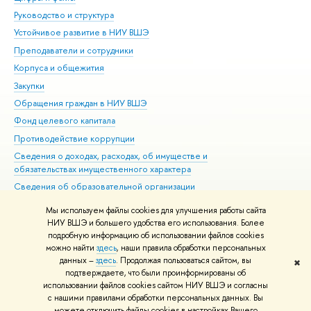
Руководство и структура
Дов
Устойчивое развитие в НИУ ВШЭ
Ол
Преподаватели и сотрудники
При
Корпуса и общежития
Вы
Закупки
При
Обращения граждан в НИУ ВШЭ
Ас
Фонд целевого капитала
До
Противодействие коррупции
Цен
Сведения о доходах, расходах, об имуществе и
Би
обязательствах имущественного характера
Об
Сведения об образовательной организации
Обр
Людям с ограниченными возможностями здоровья
Мы используем файлы cookies для улучшения работы сайта
Единая платежная страница
НИУ ВШЭ и большего удобства его использования. Более
подробную информацию об использовании файлов cookies
Работа в Вышке
можно найти
здесь
, наши правила обработки персональных
данных –
здесь
. Продолжая пользоваться сайтом, вы
✖
Редактору
подтверждаете, что были проинформированы об
© НИУ ВШЭ 1993–2026
Адреса и контакты
Условия использования
использовании файлов cookies сайтом НИУ ВШЭ и согласны
с нашими правилами обработки персональных данных. Вы
материалов
Политика конфиденциальности
Карта сайта
можете отключить файлы cookies в настройках Вашего