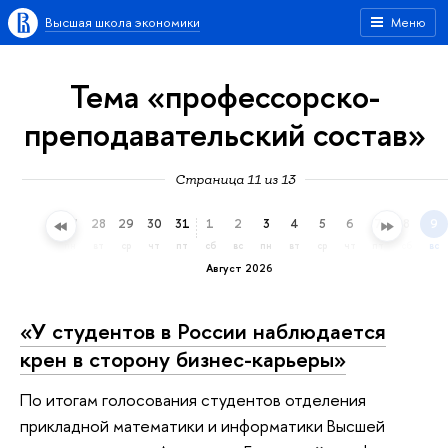
Высшая школа экономики
Меню
Тема «профессорско-
преподавательский состав»
Страница 11 из 13
25
26
27
28
29
30
31
1
2
3
4
5
6
7
8
9
сб
вс
пн
вт
ср
чт
пт
сб
вс
пн
вт
ср
чт
пт
сб
вс
Август 2026
«У студентов в России наблюдается
крен в сторону бизнес-карьеры»
По итогам голосования студентов отделения
прикладной математики и информатики Высшей