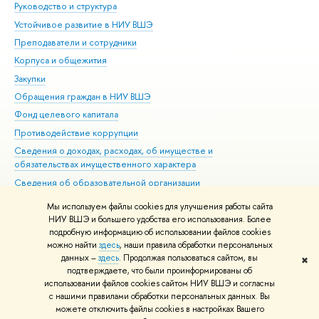
Руководство и структура
Дов
Устойчивое развитие в НИУ ВШЭ
Ол
Преподаватели и сотрудники
При
Корпуса и общежития
Вы
Закупки
При
Обращения граждан в НИУ ВШЭ
Ас
Фонд целевого капитала
До
Противодействие коррупции
Цен
Сведения о доходах, расходах, об имуществе и
Би
обязательствах имущественного характера
Об
Сведения об образовательной организации
Обр
Людям с ограниченными возможностями здоровья
Мы используем файлы cookies для улучшения работы сайта
Единая платежная страница
НИУ ВШЭ и большего удобства его использования. Более
подробную информацию об использовании файлов cookies
Работа в Вышке
можно найти
здесь
, наши правила обработки персональных
данных –
здесь
. Продолжая пользоваться сайтом, вы
✖
Редактору
подтверждаете, что были проинформированы об
© НИУ ВШЭ 1993–2026
Адреса и контакты
Условия использования
использовании файлов cookies сайтом НИУ ВШЭ и согласны
с нашими правилами обработки персональных данных. Вы
материалов
Политика конфиденциальности
Карта сайта
можете отключить файлы cookies в настройках Вашего
Шрифты HSE Sans и HSE Slab разработаны в
Школе дизайна НИУ ВШЭ