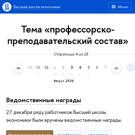
Высшая школа экономики
Меню
Тема «профессорско-
преподавательский состав»
Страница 4 из 13
26
27
28
29
30
31
1
2
3
4
5
6
7
8
9
10
вс
пн
вт
ср
чт
пт
сб
вс
пн
вт
ср
чт
пт
сб
вс
пн
Август 2026
Ведомственные награды
27 декабря ряду работников Высшей школы
экономики были вручены ведомственные награды.
Университетская жизнь
профессора
официально