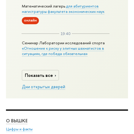
Математический лагерь
для абитуриентов
магистратуры факультета экономических наук
онлайн
19:40
Семинар Лаборатории исследований спорта
«Отношение к риску у элитных шахматистов в
ситуациях, где победа обязательна»
Показать все
Дни открытых дверей
О ВЫШКЕ
ОБ
Цифры и факты
Ли