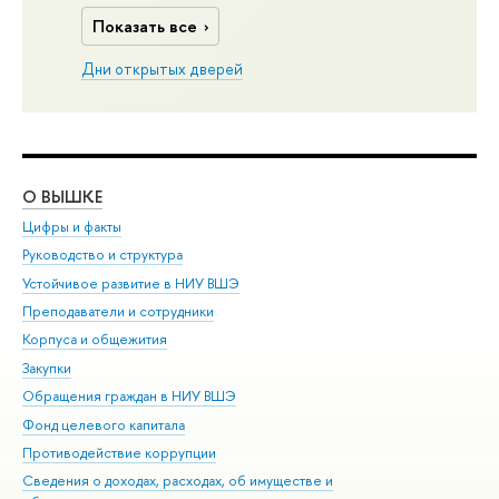
Показать все
Дни открытых дверей
О ВЫШКЕ
ОБ
Цифры и факты
Ли
Руководство и структура
Дов
Устойчивое развитие в НИУ ВШЭ
Ол
Преподаватели и сотрудники
При
Корпуса и общежития
Вы
Закупки
При
Обращения граждан в НИУ ВШЭ
Ас
Фонд целевого капитала
До
Противодействие коррупции
Цен
Сведения о доходах, расходах, об имуществе и
Би