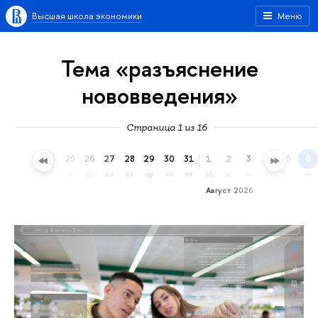
Высшая школа экономики
Меню
Тема «разъяснение
нововведения»
Страница 1 из 16
22
23
24
25
26
27
28
29
30
31
1
2
3
4
5
6
ср
чт
пт
сб
вс
пн
вт
ср
чт
пт
сб
вс
пн
вт
ср
чт
Август 2026