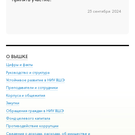
23 сентября 2024
О ВЫШКЕ
ОБ
Цифры и факты
Ли
Руководство и структура
Дов
Устойчивое развитие в НИУ ВШЭ
Ол
Преподаватели и сотрудники
При
Корпуса и общежития
Вы
Закупки
При
Обращения граждан в НИУ ВШЭ
Ас
Фонд целевого капитала
До
Противодействие коррупции
Цен
Сведения о доходах, расходах, об имуществе и
Би