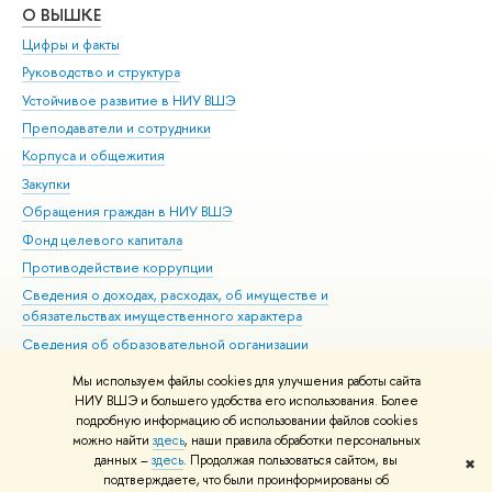
О ВЫШКЕ
ОБ
Цифры и факты
Ли
Руководство и структура
Дов
Устойчивое развитие в НИУ ВШЭ
Ол
Преподаватели и сотрудники
При
Корпуса и общежития
Вы
Закупки
При
Обращения граждан в НИУ ВШЭ
Ас
Фонд целевого капитала
До
Противодействие коррупции
Цен
Сведения о доходах, расходах, об имуществе и
Би
обязательствах имущественного характера
Об
Сведения об образовательной организации
Обр
Людям с ограниченными возможностями здоровья
Мы используем файлы cookies для улучшения работы сайта
Единая платежная страница
НИУ ВШЭ и большего удобства его использования. Более
подробную информацию об использовании файлов cookies
Работа в Вышке
можно найти
здесь
, наши правила обработки персональных
данных –
здесь
. Продолжая пользоваться сайтом, вы
✖
Редактору
подтверждаете, что были проинформированы об