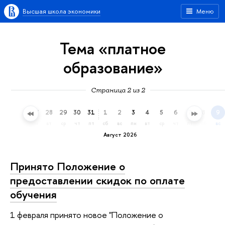
Высшая школа экономики
Меню
Тема «платное
образование»
Страница 2 из 2
25
26
27
28
29
30
31
1
2
3
4
5
6
7
8
9
сб
вс
пн
вт
ср
чт
пт
сб
вс
пн
вт
ср
чт
пт
сб
вс
Август 2026
Принято Положение о
предоставлении скидок по оплате
обучения
1 февраля принято новое "Положение о