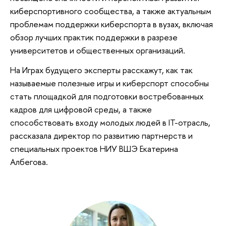
киберспортивного сообщества, а также актуальным
проблемам поддержки киберспорта в вузах, включая
обзор лучших практик поддержки в разрезе
университетов и общественных организаций.
На Играх будущего эксперты расскажут, как так
называемые полезные игры и киберспорт способны
стать площадкой для подготовки востребованных
кадров для цифровой среды, а также
способствовать входу молодых людей в IT-отрасль,
рассказала директор по развитию партнерств и
специальных проектов НИУ ВШЭ Екатерина
Албегова.