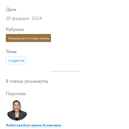
Дата
20 февраля 2024
Рубрики
Университетская жизнь
Темы
студенты
В статье упомянуты
Персоны
Албегова Екатерина Аслановна