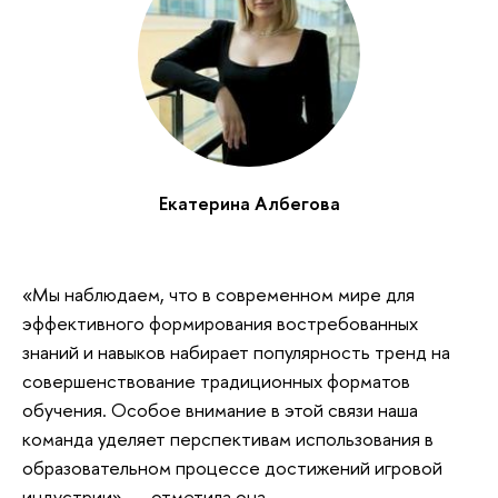
Екатерина Албегова
«Мы наблюдаем, что в современном мире для
эффективного формирования востребованных
знаний и навыков набирает популярность тренд на
совершенствование традиционных форматов
обучения. Особое внимание в этой связи наша
команда уделяет перспективам использования в
образовательном процессе достижений игровой
индустрии», — отметила она.