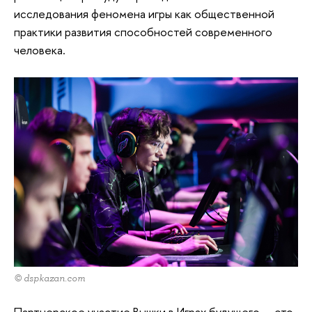
исследования феномена игры как общественной
практики развития способностей современного
человека.
© dspkazan.com
Партнерское участие Вышки в Играх будущего — это