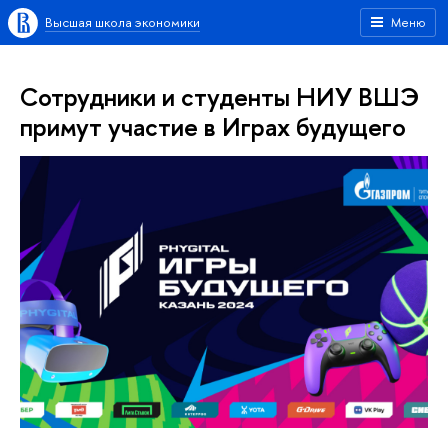
Высшая школа экономики
Меню
Сотрудники и студенты НИУ ВШЭ
примут участие в Играх будущего